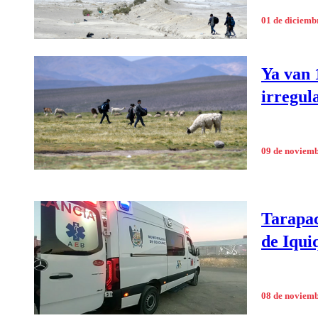
01 de diciemb
Ya van 
irregul
09 de noviem
Tarapac
de Iqui
08 de noviem