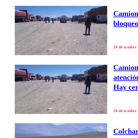
Camione
bloqueo
26 de octubre
Camione
atenció
Hay cer
26 de octubre
Colchan