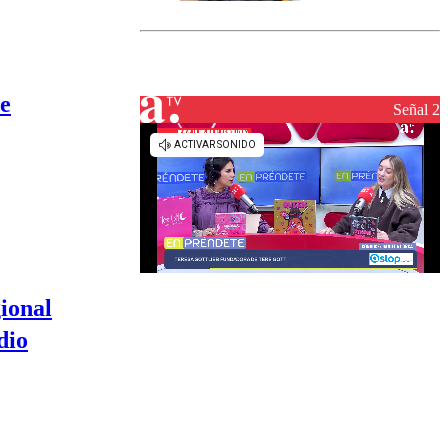
marcada por
el fin de la
tramitación
del proyecto
de
te
reconstrucción
Señal 2
ional
dio