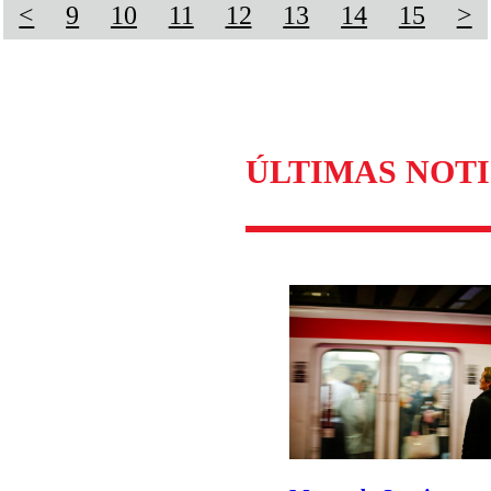
<
9
10
11
12
13
14
15
>
ÚLTIMAS NOTI