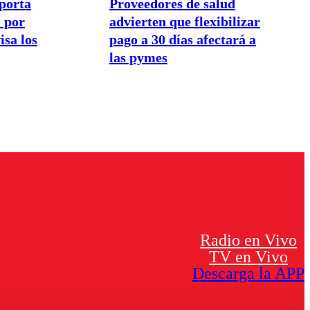
porta
Proveedores de salud
 por
advierten que flexibilizar
isa los
pago a 30 días afectará a
las pymes
Radio en Vivo
TV en Vivo
Descarga la APP