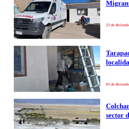
Migrant
23 de diciemb
Tarapac
localid
03 de diciemb
Colchan
sector 