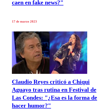
caen en fake news?"
17 de marzo 2023
Claudio Reyes criticó a Chiqui
Aguayo tras rutina en Festival de
Las Condes: "¿Esa es la forma de
hacer humor?"