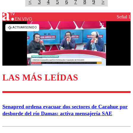
<
3
4
5
6
7
8
9
>
Señal 1
EN VIVO
LAS MÁS LEÍDAS
Senapred ordena evacuar dos sectores de Carahue por
desborde del río Damas: activa mensajería SAE