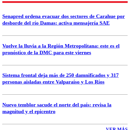
Senapred ordena evacuar dos sectores de Carahue por
desborde del río Damas: activa mensajería SAE
Vuelve la lluvia a la Región Metropolitana: este es el
pronóstico de la DMC para este viernes
Sistema frontal deja más de 250 damnificados y 317
personas aisladas entre Valparaíso y Los Ríos
Nuevo temblor sacude el norte del país: revisa la
magnitud y el epicentro
VER MÁS