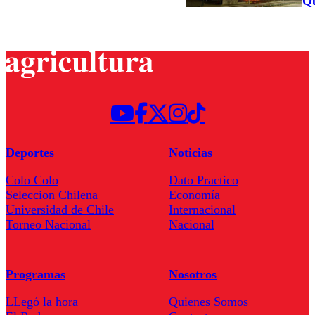
Qu
Deportes
Noticias
Colo Colo
Dato Practico
Seleccion Chilena
Economía
Universidad de Chile
Internacional
Torneo Nacional
Nacional
Programas
Nosotros
LLegó la hora
Quienes Somos