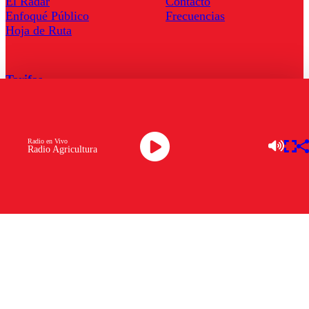
El Radar
Contacto
Enfoqué Público
Frecuencias
Hoja de Ruta
Tarifas
Comercial
Tarifas Servel Radio
Radio en Vivo
Radio Agricultura
Radio en Vivo
TV en Vivo
Descarga la APP