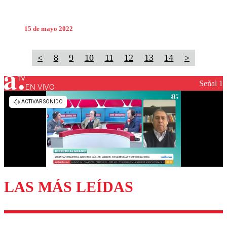
15 de mayo 2022
<
8
9
10
11
12
13
14
>
Señal 1
EN VIVO
LAS MÁS LEÍDAS