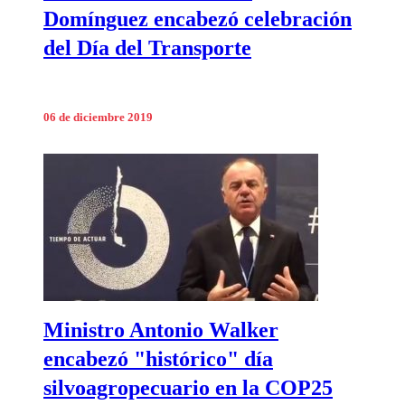
Domínguez encabezó celebración
del Día del Transporte
06 de diciembre 2019
Ministro Antonio Walker
encabezó "histórico" día
silvoagropecuario en la COP25