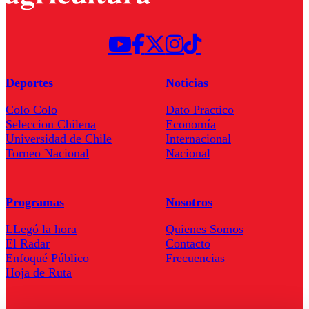
Deportes
Noticias
Colo Colo
Dato Practico
Seleccion Chilena
Economía
Universidad de Chile
Internacional
Torneo Nacional
Nacional
Programas
Nosotros
LLegó la hora
Quienes Somos
El Radar
Contacto
Enfoqué Público
Frecuencias
Hoja de Ruta