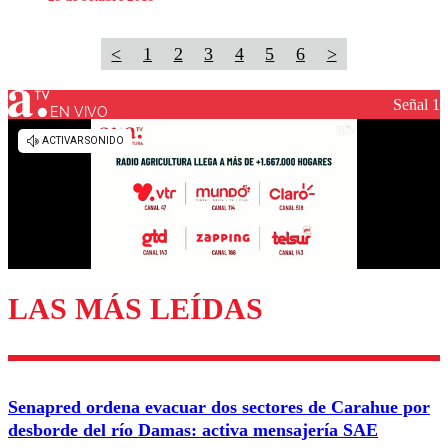
<
1
2
3
4
5
6
>
Señal 1
EN VIVO
LAS MÁS LEÍDAS
Senapred ordena evacuar dos sectores de Carahue por
desborde del río Damas: activa mensajería SAE