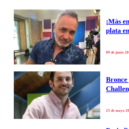
¡Más en
plata e
09 de junio 2
Bronce 
Challen
25 de mayo 2