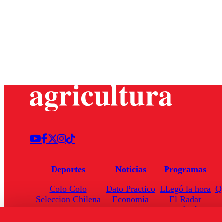
Deportes
Noticias
Programas
Colo Colo
Dato Practico
LLegó la hora
Q
Seleccion Chilena
Economía
El Radar
Universidad de Chile
Internacional
Enfoqué Público
Torneo Nacional
Nacional
Hoja de Ruta