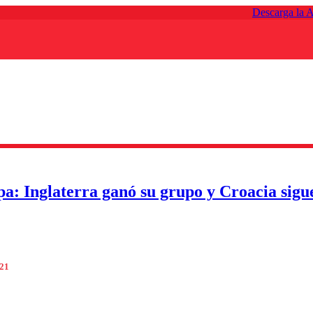
Descarga la 
a: Inglaterra ganó su grupo y Croacia sigu
021