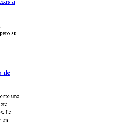
cias a
,
 pero su
n de
rente una
mera
os. La
r un