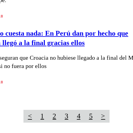
pe.
18
o cuesta nada: En Perú dan por hecho que
llegó a la final gracias ellos
seguran que Croacia no hubiese llegado a la final del 
i no fuera por ellos
18
<
1
2
3
4
5
>