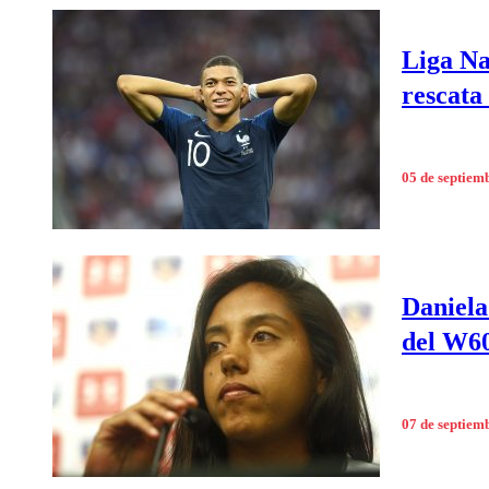
Liga Na
rescata
05 de septiem
Daniela 
del W60
07 de septiem