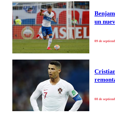
Benjamí
un nuev
09 de septiem
Cristia
remonta
08 de septiem