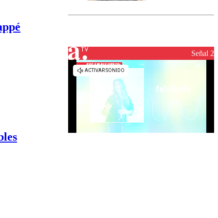
marcada por
el fin de la
tramitación
appé
del proyecto
de
reconstrucción
Señal 2
bles