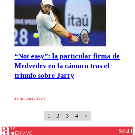
“Not easy”: la particular firma de
Medvedev en la cámara tras el
triunfo sobre Jarry
28 de marzo 2024
1
2
3
4
>
Señal 1
EN VIVO