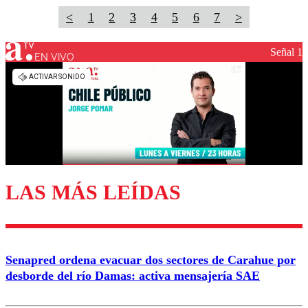
<
1
2
3
4
5
6
7
>
Señal 1
EN VIVO
LAS MÁS LEÍDAS
Senapred ordena evacuar dos sectores de Carahue por
desborde del río Damas: activa mensajería SAE