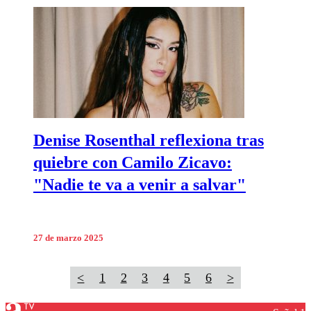
Denise Rosenthal reflexiona tras
quiebre con Camilo Zicavo:
"Nadie te va a venir a salvar"
27 de marzo 2025
<
1
2
3
4
5
6
>