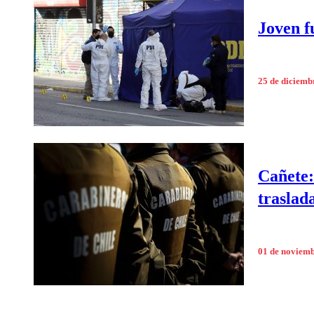
Joven f
25 de diciemb
Cañete:
traslad
01 de noviem