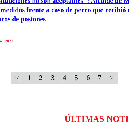
situaciones no son aceptables": Alcalde de 
medidas frente a caso de perro que recibió
aros de postones
bre 2021
<
1
2
3
4
5
6
7
>
ÚLTIMAS NOTI