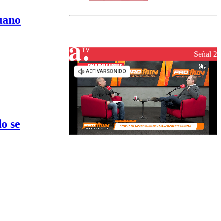
norte del país:
revisa la
uano
magnitud y el
epicentro
Señal 2
o se