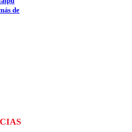
Maipú
 más de
CIAS