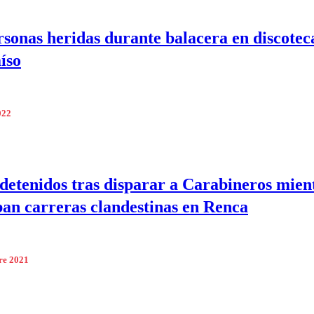
rsonas heridas durante balacera en discotec
íso
022
detenidos tras disparar a Carabineros mien
ban carreras clandestinas en Renca
re 2021