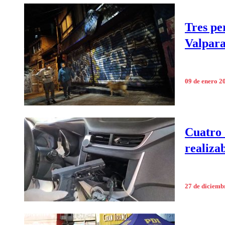
Tres pe
Valpara
09 de enero 2
Cuatro 
realiza
27 de diciemb