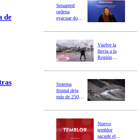
Universidad Católica
Política
Senapred
Universidad de Chile
Sustentabilidad
ordena
a de
evacuar dos
sectores de
Carahue por
desborde del
río Damas:
Vuelve la
activa
lluvia a la
mensajería
Región
SAE
Metropolitana:
este es el
pronóstico de
tras
la DMC para
Sistema
este viernes
frontal deja
más de 250
damnificados
y 317
personas
aisladas entre
Nuevo
Valparaíso y
temblor
Los Ríos
sacude el