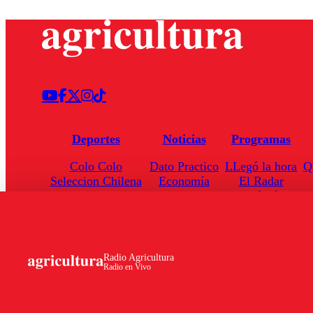
Deportes
Noticias
Programas
Colo Colo
Dato Practico
LLegó la hora
Q
Seleccion Chilena
Economía
El Radar
Universidad de Chile
Internacional
Enfoqué Público
Torneo Nacional
Nacional
Hoja de Ruta
Radio Agricultura
Radio en Vivo