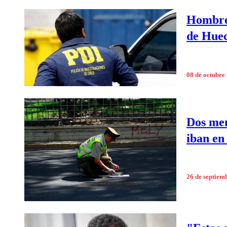
Hombre 
de Hue
08 de octubre
Dos men
iban en
26 de septiem