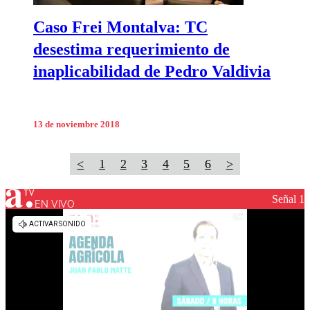
Caso Frei Montalva: TC
desestima requerimiento de
inaplicabilidad de Pedro Valdivia
13 de noviembre 2018
<
1
2
3
4
5
6
>
Señal 1
EN VIVO