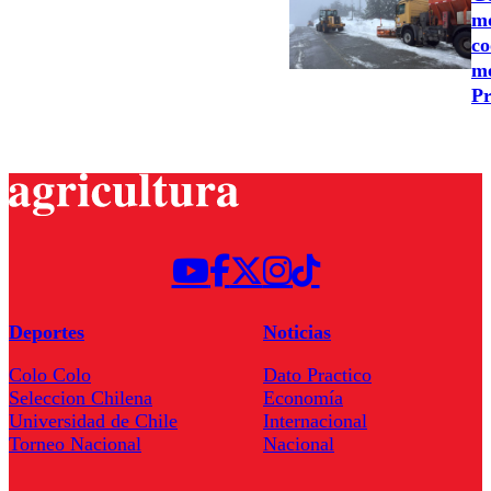
mo
co
me
Pr
Deportes
Noticias
Colo Colo
Dato Practico
Seleccion Chilena
Economía
Universidad de Chile
Internacional
Torneo Nacional
Nacional