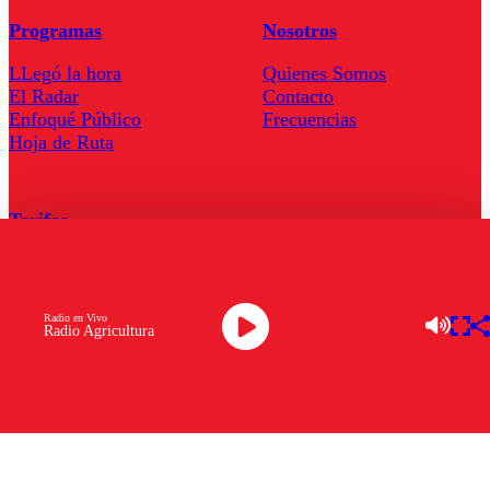
Programas
Nosotros
LLegó la hora
Quienes Somos
El Radar
Contacto
Enfoqué Público
Frecuencias
Hoja de Ruta
Tarifas
Comercial
Tarifas Servel Radio
Radio en Vivo
Radio Agricultura
Radio en Vivo
TV en Vivo
Descarga la APP