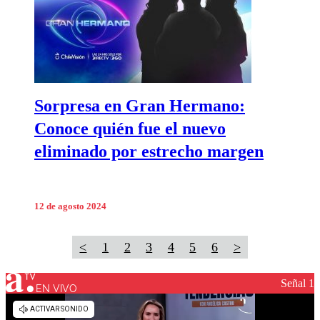
Sorpresa en Gran Hermano:
Conoce quién fue el nuevo
eliminado por estrecho margen
12 de agosto 2024
<
1
2
3
4
5
6
>
Señal 1
EN VIVO