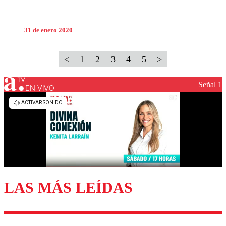
31 de enero 2020
<
1
2
3
4
5
>
Señal 1
EN VIVO
LAS MÁS LEÍDAS