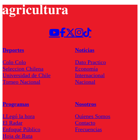
Deportes
Noticias
Colo Colo
Dato Practico
Seleccion Chilena
Economía
Universidad de Chile
Internacional
Torneo Nacional
Nacional
Programas
Nosotros
LLegó la hora
Quienes Somos
El Radar
Contacto
Enfoqué Público
Frecuencias
Hoja de Ruta