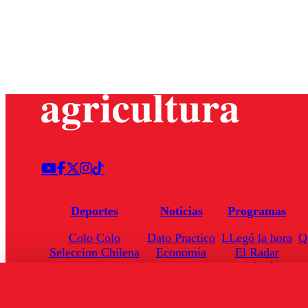
Deportes
Noticias
Programas
Colo Colo
Dato Practico
LLegó la hora
Q
Seleccion Chilena
Economía
El Radar
Universidad de Chile
Internacional
Enfoqué Público
Torneo Nacional
Nacional
Hoja de Ruta