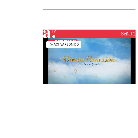
marcada por
el fin de la
tramitación
del proyecto
de
reconstrucción
Señal 2