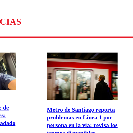
CIAS
e de
Metro de Santiago reporta
es:
problemas en Línea 1 por
ladado
persona en la vía: revisa los
tramos disponibles