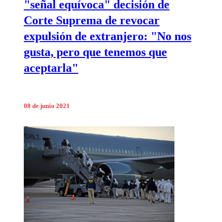
"señal equívoca" decisión de
Corte Suprema de revocar
expulsión de extranjero: "No nos
gusta, pero que tenemos que
aceptarla"
08 de junio 2021