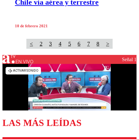
Chile vía aérea y terrestre
10 de febrero 2021
<
2
3
4
5
6
7
8
>
Señal 1
EN VIVO
LAS MÁS LEÍDAS