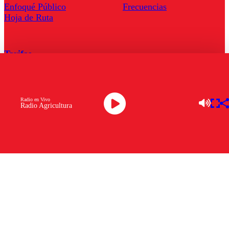
Enfoqué Público
Frecuencias
Hoja de Ruta
Tarifas
Comercial
Tarifas Servel Radio
Radio en Vivo
Radio Agricultura
Radio en Vivo
TV en Vivo
Descarga la APP