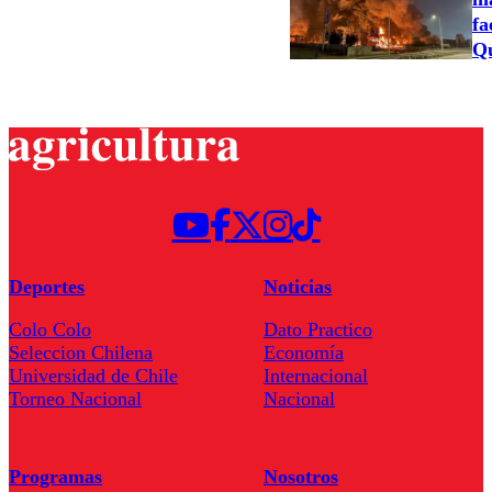
fa
Qu
Deportes
Noticias
Colo Colo
Dato Practico
Seleccion Chilena
Economía
Universidad de Chile
Internacional
Torneo Nacional
Nacional
Programas
Nosotros