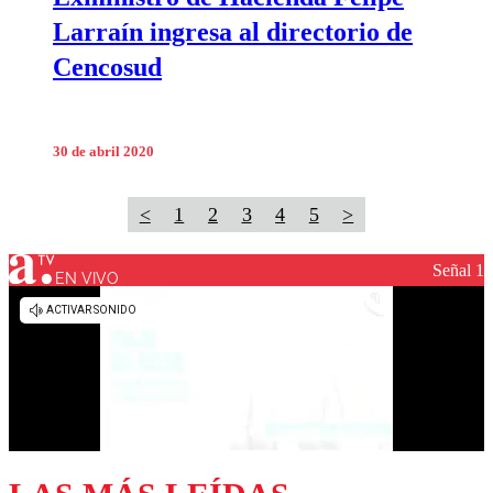
Larraín ingresa al directorio de
Cencosud
30 de abril 2020
<
1
2
3
4
5
>
Señal 1
EN VIVO