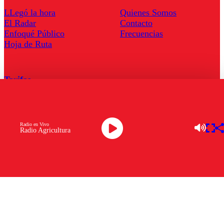
LLegó la hora
Quienes Somos
El Radar
Contacto
Enfoqué Público
Frecuencias
Hoja de Ruta
Tarifas
Comercial
Tarifas Servel Radio
Radio en Vivo
Radio Agricultura
Radio en Vivo
TV en Vivo
Descarga la APP