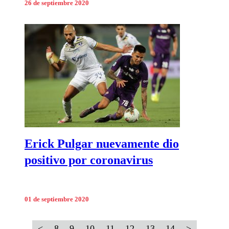
26 de septiembre 2020
Erick Pulgar nuevamente dio
positivo por coronavirus
01 de septiembre 2020
<
8
9
10
11
12
13
14
>