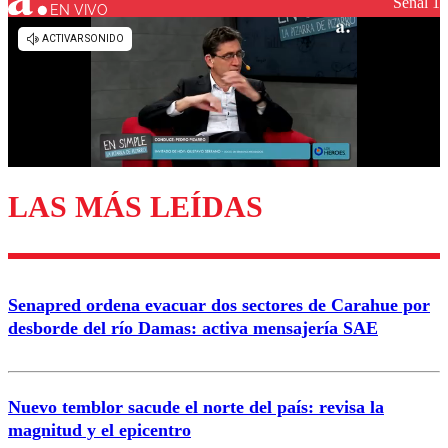
Señal 1
EN VIVO
LAS MÁS LEÍDAS
Senapred ordena evacuar dos sectores de Carahue por
desborde del río Damas: activa mensajería SAE
Nuevo temblor sacude el norte del país: revisa la
magnitud y el epicentro