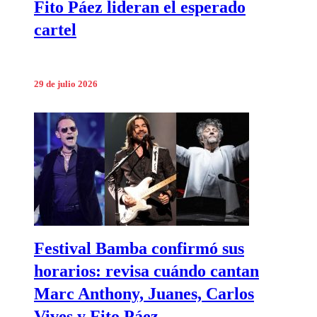
Fito Páez lideran el esperado
cartel
29 de julio 2026
Festival Bamba confirmó sus
horarios: revisa cuándo cantan
Marc Anthony, Juanes, Carlos
Vives y Fito Páez