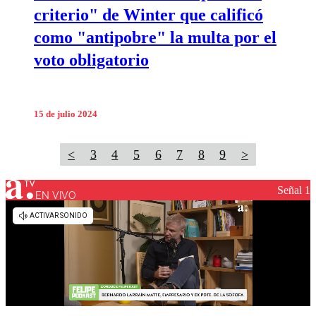
criterio" de Winter que calificó
como "antipobre" la multa por el
voto obligatorio
15 de julio 2024
<
3
4
5
6
7
8
9
>
Señal 1
EN VIVO