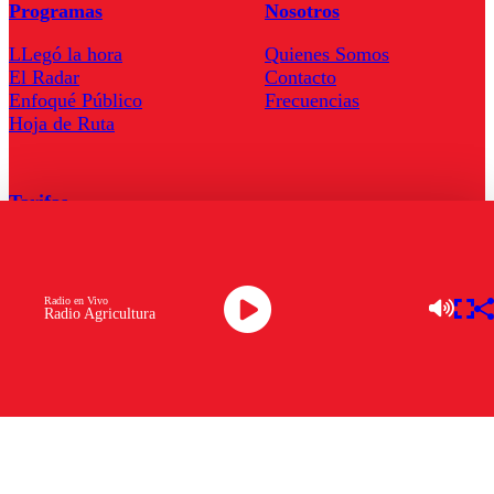
Programas
Nosotros
LLegó la hora
Quienes Somos
El Radar
Contacto
Enfoqué Público
Frecuencias
Hoja de Ruta
Tarifas
Comercial
Tarifas Servel Radio
Radio en Vivo
Radio Agricultura
Radio en Vivo
TV en Vivo
Descarga la APP