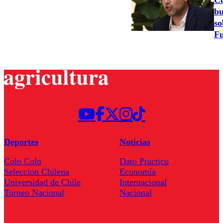
Co
bu
so
Fu
Deportes
Noticias
Colo Colo
Dato Practico
Seleccion Chilena
Economía
Universidad de Chile
Internacional
Torneo Nacional
Nacional