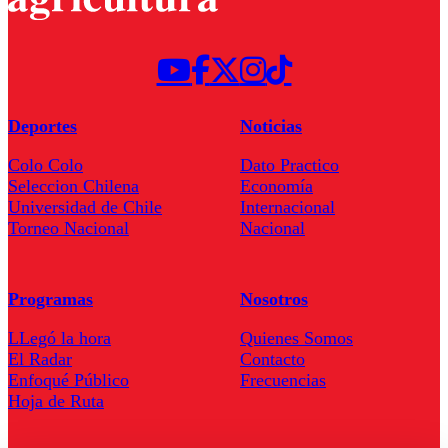
Deportes
Noticias
Colo Colo
Dato Practico
Seleccion Chilena
Economía
Universidad de Chile
Internacional
Torneo Nacional
Nacional
Programas
Nosotros
LLegó la hora
Quienes Somos
El Radar
Contacto
Enfoqué Público
Frecuencias
Hoja de Ruta