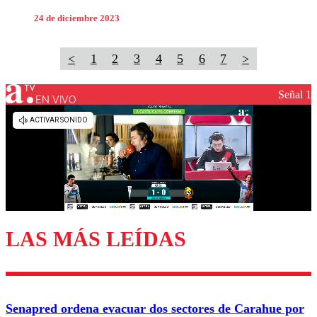
24 de diciembre 2023
<
1
2
3
4
5
6
7
>
Señal 1
EN VIVO
LAS MÁS LEÍDAS
Senapred ordena evacuar dos sectores de Carahue por