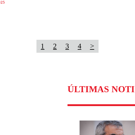
025
1
2
3
4
>
ÚLTIMAS NOTI