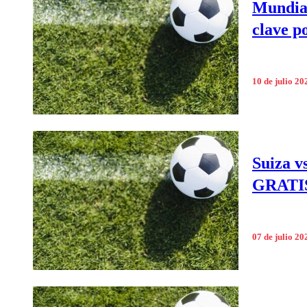
Mundial
clave po
10 de julio 20
Suiza 
GRATIS 
07 de julio 20