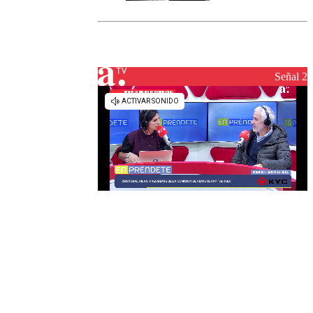
Senapred
activa Alerta
Temprana
Preventiva en
tres comunas
Señal 2