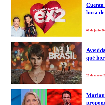
Cuenta 
hora de
08 de junio 2
Avenida
qué hor
26 de marzo 
Mariann
propone