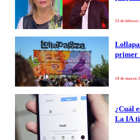
23 de febrero
Lollapa
primer d
18 de marzo 
¿Cuál e
La IA t