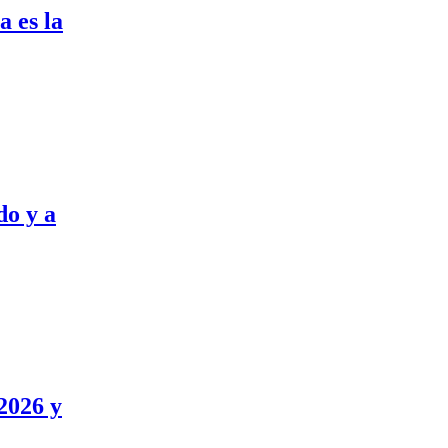
a es la
do y a
2026 y