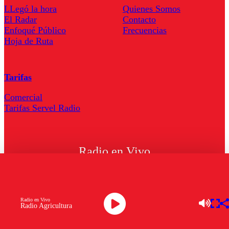
LLegó la hora
Quienes Somos
El Radar
Contacto
Enfoqué Público
Frecuencias
Hoja de Ruta
Tarifas
Comercial
Tarifas Servel Radio
Radio en Vivo
TV en Vivo
Descarga la APP
Radio en Vivo
Radio Agricultura