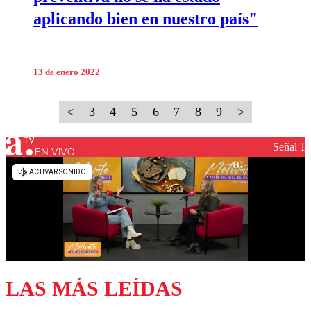
aplicando bien en nuestro país"
13 de enero 2022
<
3
4
5
6
7
8
9
>
Señal 1
EN VIVO
LAS MÁS LEÍDAS