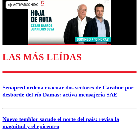
LAS MÁS LEÍDAS
Senapred ordena evacuar dos sectores de Carahue por
desborde del río Damas: activa mensajería SAE
Nuevo temblor sacude el norte del país: revisa la
magnitud y el epicentro