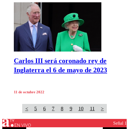
Carlos III será coronado rey de
Inglaterra el 6 de mayo de 2023
11 de octubre 2022
<
5
6
7
8
9
10
11
>
Señal 1
EN VIVO