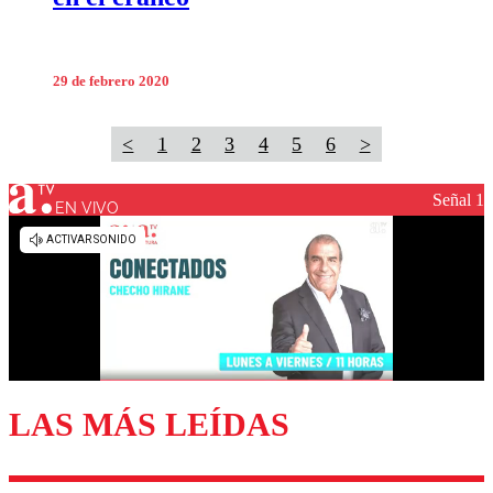
29 de febrero 2020
<
1
2
3
4
5
6
>
Señal 1
EN VIVO
LAS MÁS LEÍDAS