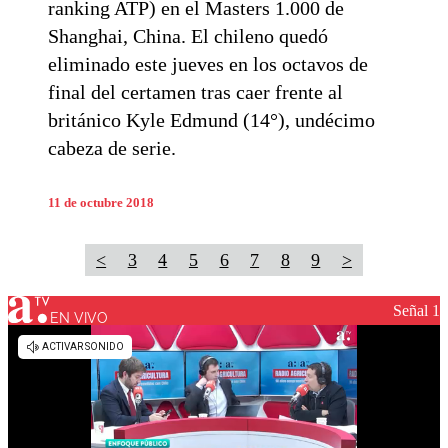
ranking ATP) en el Masters 1.000 de
Shanghai, China. El chileno quedó
eliminado este jueves en los octavos de
final del certamen tras caer frente al
británico Kyle Edmund (14°), undécimo
cabeza de serie.
11 de octubre 2018
<
3
4
5
6
7
8
9
>
Señal 1
EN VIVO