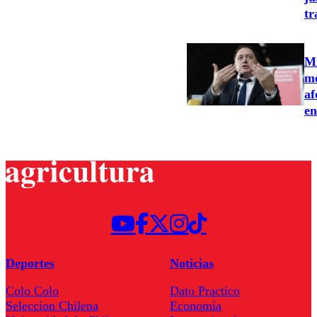
tr
Mi
me
af
en
Deportes
Noticias
Colo Colo
Dato Practico
Seleccion Chilena
Economía