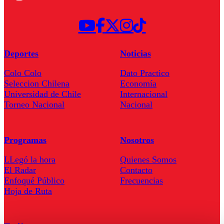
Deportes
Noticias
Colo Colo
Dato Practico
Seleccion Chilena
Economía
Universidad de Chile
Internacional
Torneo Nacional
Nacional
Programas
Nosotros
LLegó la hora
Quienes Somos
El Radar
Contacto
Enfoqué Público
Frecuencias
Hoja de Ruta