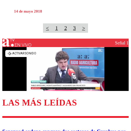
14 de mayo 2018
<
1
2
3
>
Señal 1
EN VIVO
LAS MÁS LEÍDAS