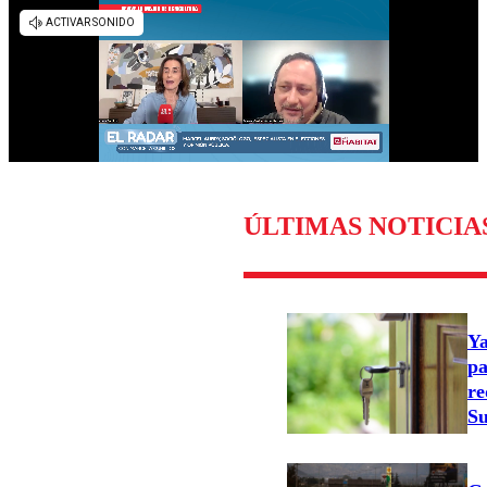
ÚLTIMAS NOTICIA
Ya
pa
re
Su