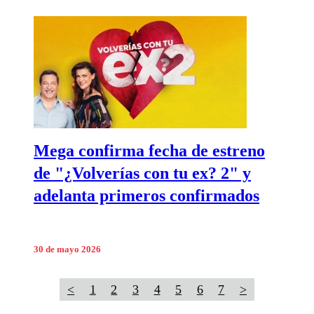
Mega confirma fecha de estreno
de "¿Volverías con tu ex? 2" y
adelanta primeros confirmados
30 de mayo 2026
<
1
2
3
4
5
6
7
>