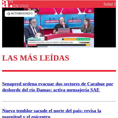
Señal 1
EN VIVO
LAS MÁS LEÍDAS
Senapred ordena evacuar dos sectores de Carahue por
desborde del río Damas: activa mensajería SAE
Nuevo temblor sacude el norte del país: revisa la
magnitud y el epicentro