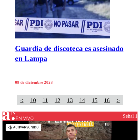
Guardia de discoteca es asesinado
en Lampa
09 de diciembre 2023
<
10
11
12
13
14
15
16
>
Señal 1
EN VIVO