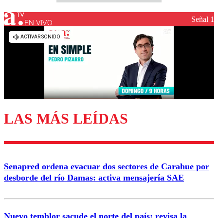
Señal 1
EN VIVO
LAS MÁS LEÍDAS
Senapred ordena evacuar dos sectores de Carahue por
desborde del río Damas: activa mensajería SAE
Nuevo temblor sacude el norte del país: revisa la