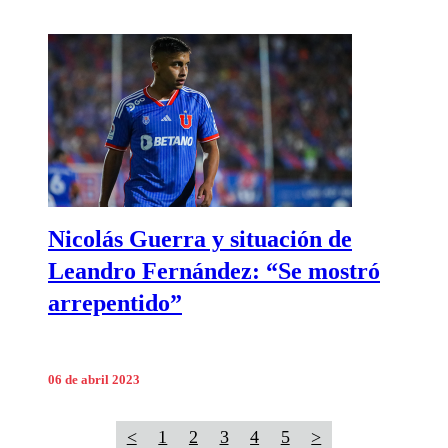
Nicolás Guerra y situación de
Leandro Fernández: “Se mostró
arrepentido”
06 de abril 2023
<
1
2
3
4
5
>