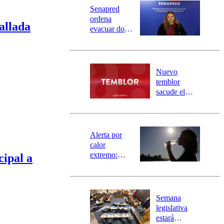
Universidad Católica
Política
Senapred
Universidad de Chile
Sustentabilidad
ordena
allada
evacuar dos
sectores de
Carahue por
desborde del
río Damas:
Nuevo
activa
temblor
mensajería
sacude el
SAE
norte del país:
revisa la
magnitud y el
epicentro
Alerta por
calor
extremo:
cipal a
Senapred
activa Alerta
Temprana
Preventiva en
Semana
tres comunas
legislativa
estará