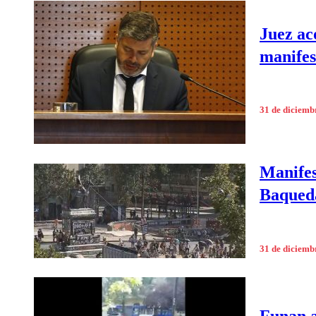
Juez ac
manifes
31 de diciemb
Manifes
Baqueda
31 de diciemb