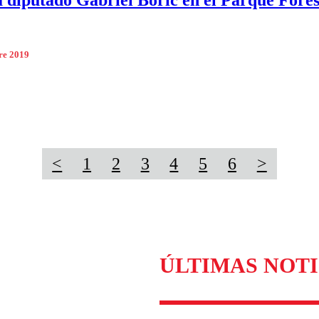
 diputado Gabriel Boric en el Parque Fores
re 2019
<
1
2
3
4
5
6
>
ÚLTIMAS NOTI