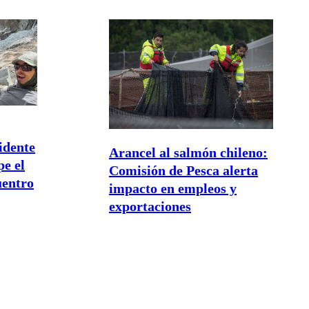
cidente
Arancel al salmón chileno:
e el
Comisión de Pesca alerta
uentro
impacto en empleos y
exportaciones