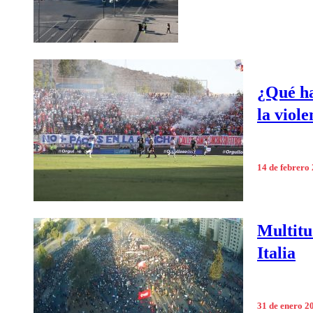
¿Qué ha
la viole
14 de febrero
Multitu
Italia
31 de enero 2