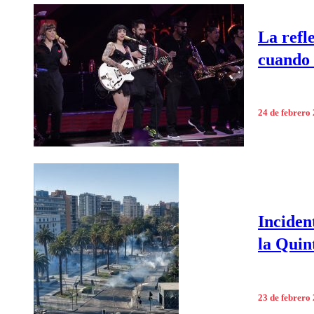
La refl
cuando 
24 de febrero
Incident
la Quin
23 de febrero