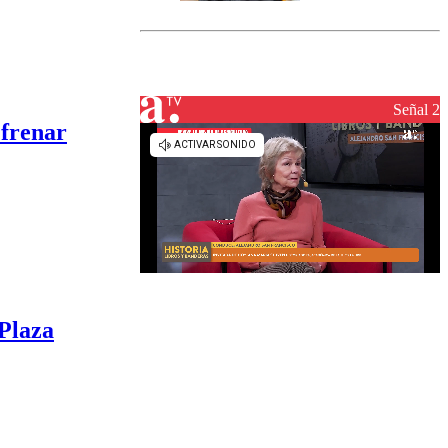
marcada por
el fin de la
tramitación
del proyecto
de
reconstrucción
Señal 2
 frenar
 Plaza