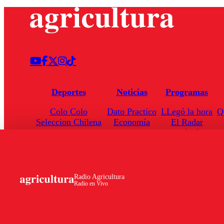
Deportes
Noticias
Programas
Colo Colo
Dato Practico
LLegó la hora
Q
Seleccion Chilena
Economía
El Radar
Universidad de Chile
Internacional
Enfoqué Público
Torneo Nacional
Nacional
Hoja de Ruta
Radio Agricultura
Radio en Vivo