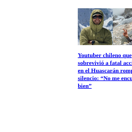
Youtuber chileno que
sobrevivió a fatal ac
en el Huascarán romp
silencio: “No me enc
bien”