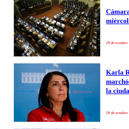
Cámara 
miércole
29 de octubre
Karla R
marchó 
la ciud
28 de octubre