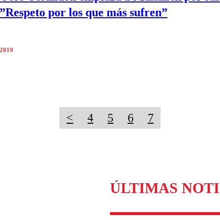
 ”Respeto por los que más sufren”
 2019
<
4
5
6
7
ÚLTIMAS NOTI