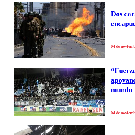
Dos car
encapu
04 de noviem
“Fuerza
apoyand
mundo
04 de noviem