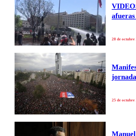
VIDEOS 
afueras
28 de octubre
Manifes
jornada
25 de octubre
Manuel 