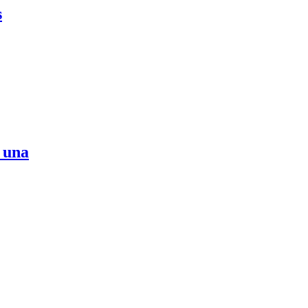
s
s una