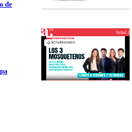
marcada por
io de
el fin de la
tramitación
del proyecto
de
reconstrucción
Señal 2
opa