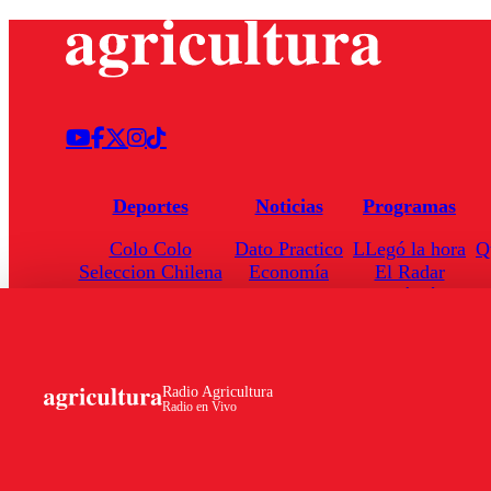
Deportes
Noticias
Programas
Colo Colo
Dato Practico
LLegó la hora
Q
Seleccion Chilena
Economía
El Radar
Universidad de Chile
Internacional
Enfoqué Público
Torneo Nacional
Nacional
Hoja de Ruta
Radio Agricultura
Radio en Vivo