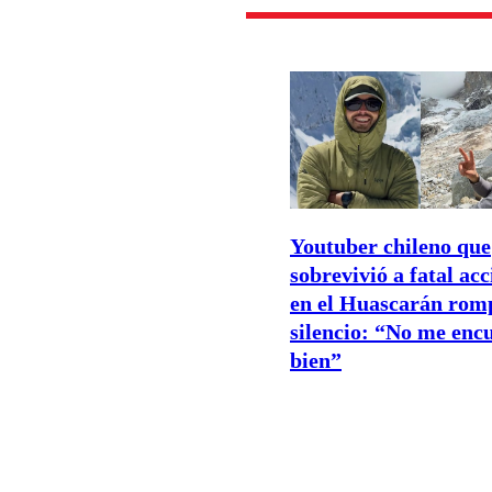
Youtuber chileno que
sobrevivió a fatal ac
en el Huascarán romp
silencio: “No me enc
bien”