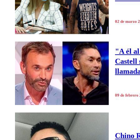
02 de marzo 
"A él a
Castell
llamada
09 de febrero
Chino R