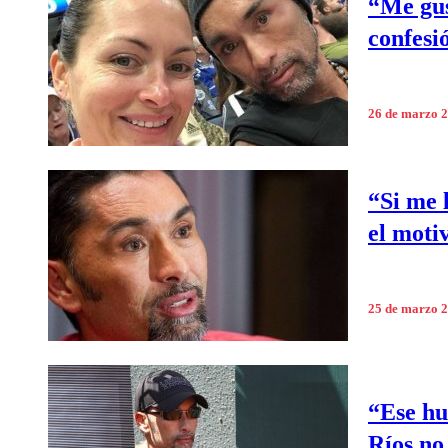
“Me gus
confesi
26 de marzo 
“Si me 
el moti
25 de marzo 
“Ese hu
Ríos no