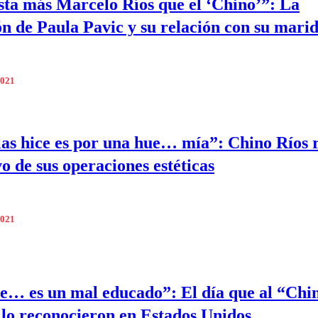
ta más Marcelo Ríos que el ‘Chino’”: La
ón de Paula Pavic y su relación con su mari
2021
las hice es por una hue… mía”: Chino Ríos 
vo de sus operaciones estéticas
2021
e… es un mal educado”: El día que al “Chi
 lo reconocieron en Estados Unidos