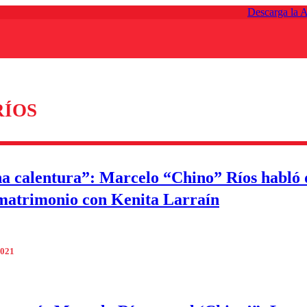
Descarga la 
ÍOS
a calentura”: Marcelo “Chino” Ríos habló 
 matrimonio con Kenita Larraín
2021