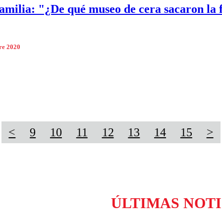
familia: "¿De qué museo de cera sacaron la 
re 2020
<
9
10
11
12
13
14
15
>
ÚLTIMAS NOTI