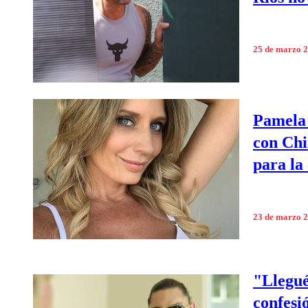
25 de marzo 
Pamela 
con Chi
para la
23 de marzo 
"Llegué
confesi