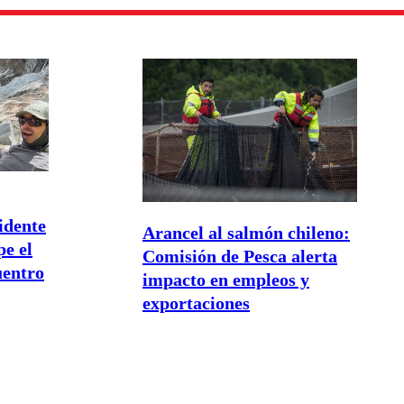
cidente
Arancel al salmón chileno:
e el
Comisión de Pesca alerta
uentro
impacto en empleos y
exportaciones