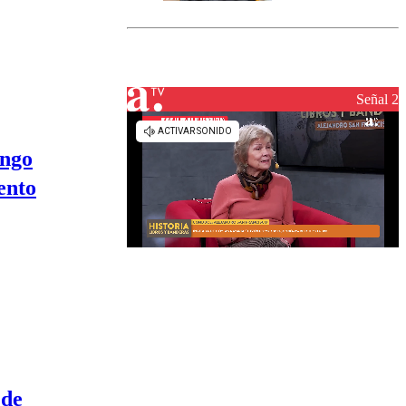
marcada por
el fin de la
tramitación
del proyecto
de
reconstrucción
Señal 2
engo
ento
 de