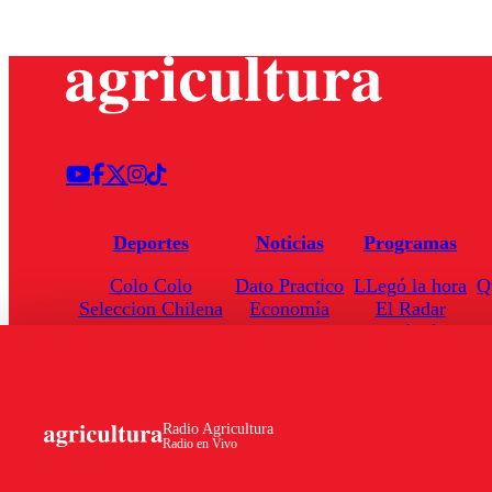
Deportes
Noticias
Programas
Colo Colo
Dato Practico
LLegó la hora
Q
Seleccion Chilena
Economía
El Radar
Universidad de Chile
Internacional
Enfoqué Público
Torneo Nacional
Nacional
Hoja de Ruta
Radio Agricultura
Radio en Vivo