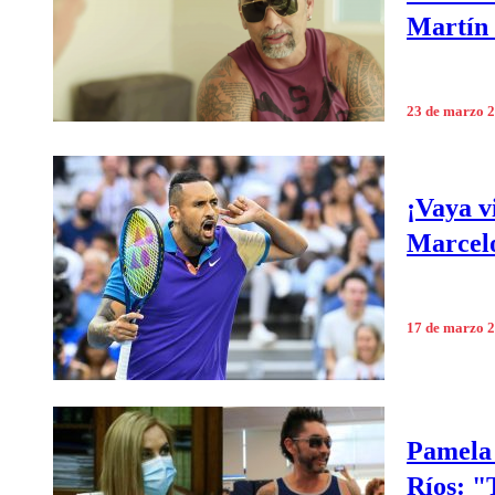
Martín
23 de marzo 
¡Vaya v
Marcel
17 de marzo 
Pamela 
Ríos: "T