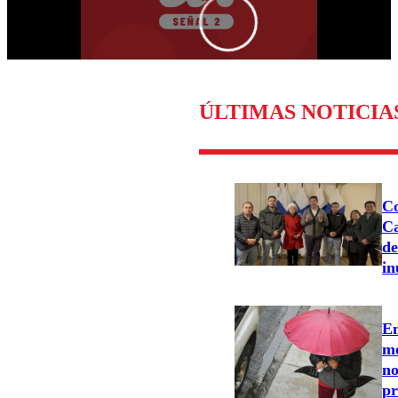
ÚLTIMAS NOTICIA
Co
Ca
de
in
Em
mo
no
pr