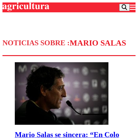
MARIO SALAS
NOTICIAS SOBRE :
Podcast
Frecuencias
Agricultura TV
Deportes
Entretención
Colo Colo
Noticias
Motor
Vida Social
Otros Deportes
Dato Practico
Publicaciones en medios
Seleccion Chilena
Economía
Opinión
Torneo Internacional
Internacional
Programas
Torneo Nacional
Nacional
Comercial
Universidad Católica
Política
Universidad de Chile
Sustentabilidad
Mario Salas se sincera: “En Colo