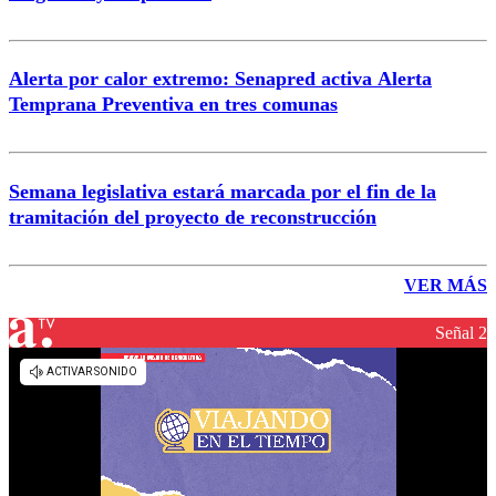
Alerta por calor extremo: Senapred activa Alerta
Temprana Preventiva en tres comunas
Semana legislativa estará marcada por el fin de la
tramitación del proyecto de reconstrucción
VER MÁS
Señal 2