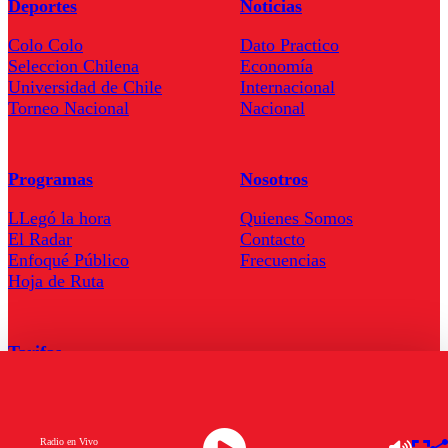
Deportes
Noticias
Colo Colo
Dato Practico
Seleccion Chilena
Economía
Universidad de Chile
Internacional
Torneo Nacional
Nacional
Programas
Nosotros
LLegó la hora
Quienes Somos
El Radar
Contacto
Enfoqué Público
Frecuencias
Hoja de Ruta
Tarifas
Comercial
Tarifas Servel Radio
Radio en Vivo