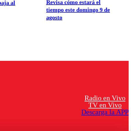
Revisa cómo estará el
aja al
tiempo este domingo 9 de
agosto
Radio en Vivo
TV en Vivo
Descarga la APP