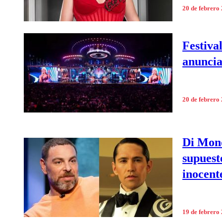
20 de febrero
Festiva
anuncia
20 de febrero
Di Mond
supuest
inocent
19 de febrero