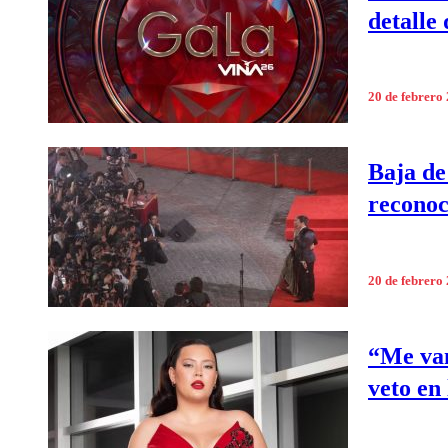
detalle 
20 de febrero
Baja de
reconoc
20 de febrero
“Me van
veto en