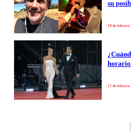
su posi
18 de febrero
¿Cuándo
horario
17 de febrero