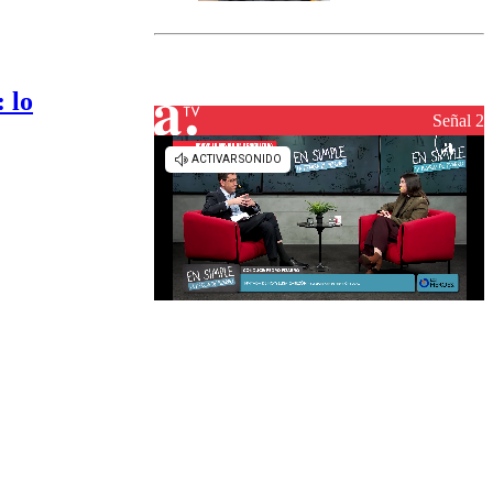
marcada por
el fin de la
tramitación
del proyecto
 lo
de
reconstrucción
Señal 2