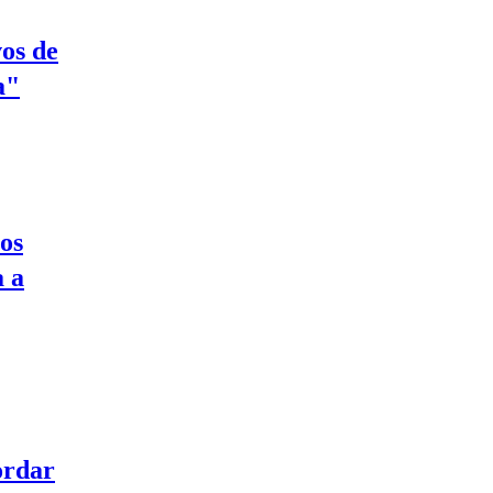
vos de
a"
os
a a
ordar