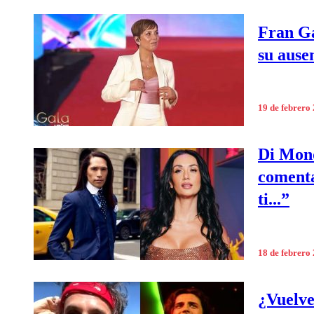
Fran Ga
su ause
19 de febrero
Di Mond
comenta
ti...”
18 de febrero
¿Vuelve