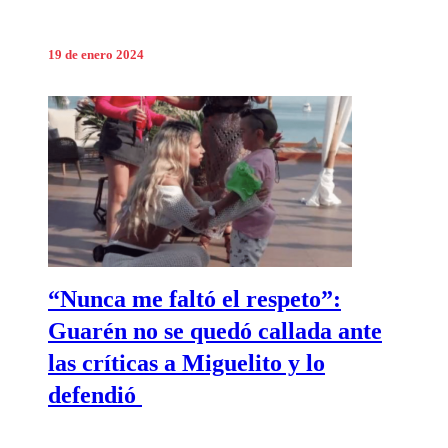
19 de enero 2024
“Nunca me faltó el respeto”:
Guarén no se quedó callada ante
las críticas a Miguelito y lo
defendió