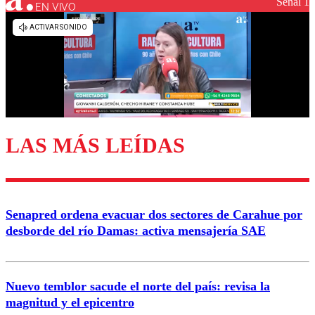
Señal 1
EN VIVO
LAS MÁS LEÍDAS
Senapred ordena evacuar dos sectores de Carahue por
desborde del río Damas: activa mensajería SAE
Nuevo temblor sacude el norte del país: revisa la
magnitud y el epicentro