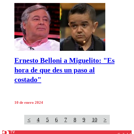
Ernesto Belloni a Miguelito: "Es
hora de que des un paso al
costado"
10 de enero 2024
<
4
5
6
7
8
9
10
>