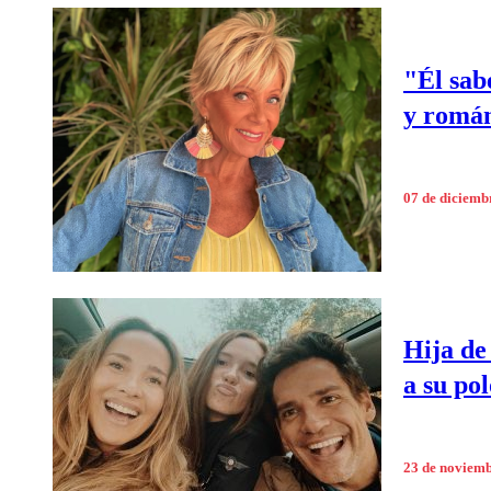
"Él sab
y román
07 de diciemb
Hija de
a su pol
23 de noviem