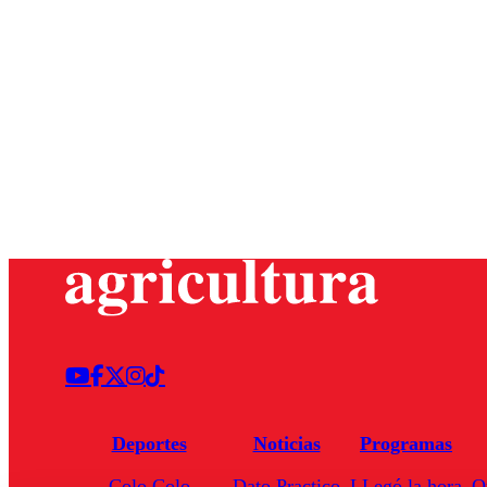
Deportes
Noticias
Programas
Colo Colo
Dato Practico
LLegó la hora
Q