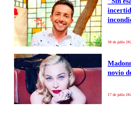
"Sin es
incerti
incondi
30 de julio 20
Madonna
novio d
17 de julio 20