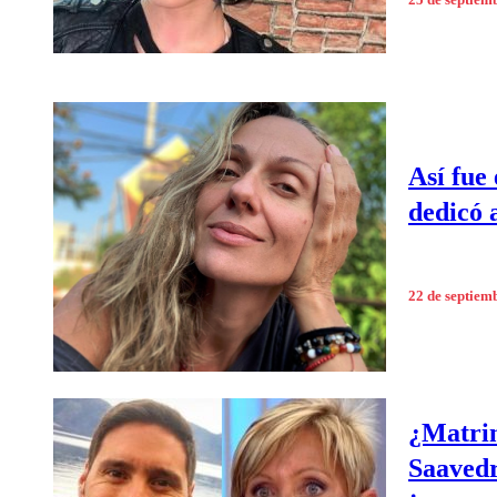
25 de septiem
Así fue
dedicó 
22 de septiem
¿Matrim
Saavedr