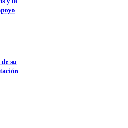
s y la
apoyo
 de su
itación