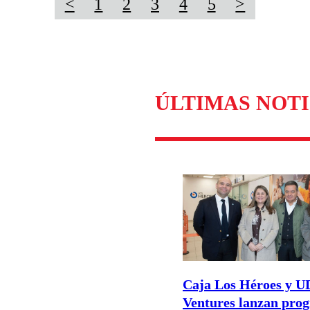
<
1
2
3
4
5
>
ÚLTIMAS NOTI
Caja Los Héroes y 
Ventures lanzan pro