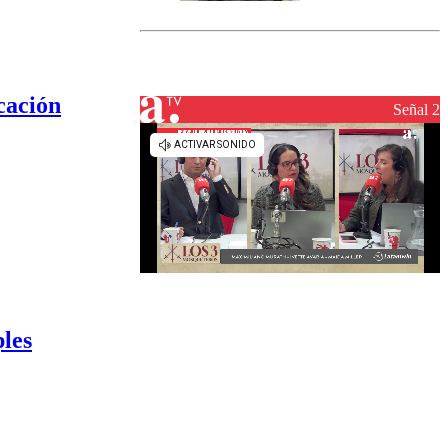
marcada por
el fin de la
tramitación
del proyecto
de
cación
reconstrucción
Señal 2
ples