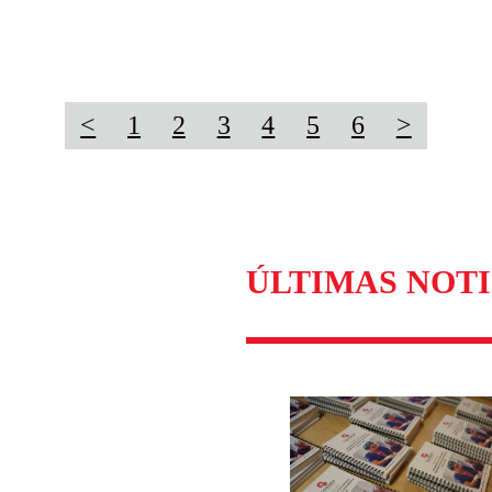
<
1
2
3
4
5
6
>
ÚLTIMAS NOTI