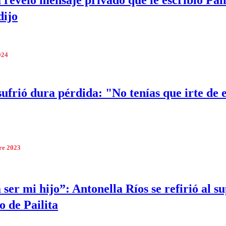
 reveló mensaje privado que le escribió Pail
dijo
024
 sufrió dura pérdida: "No tenías que irte de 
re 2023
 ser mi hijo”: Antonella Ríos se refirió al s
o de Pailita