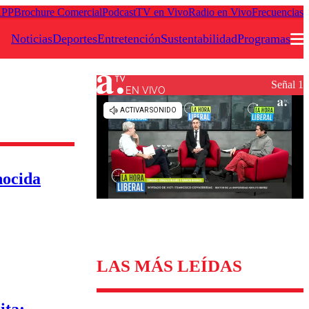
APP
Brochure Comercial
Podcast
TV en Vivo
Radio en Vivo
Frecuencias
Noticias
Deportes
Entretención
Sustentabilidad
Programas
Señal 1
EN VIVO
Podcast
Frecuencias
Agricultura TV
nocida
Deportes
Entretención
Colo Colo
Noticias
Motor
Vida Social
Otros Deportes
Dato Practico
Publicaciones en medios
Seleccion Chilena
Economía
LAS MÁS LEÍDAS
Opinión
Torneo Internacional
Internacional
Programas
Torneo Nacional
Nacional
Comercial