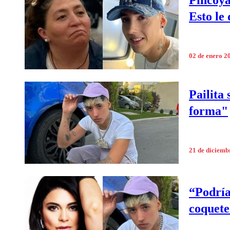
Pincoya
Esto le 
02 de enero 2
Pailita
forma"
21 de diciemb
“Podría
coquete