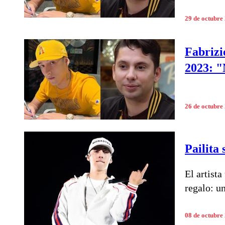
29 de octubre
Fabrizi
2023: "
26 de octubre
Pailita
El artist
regalo: un
08 de octubre