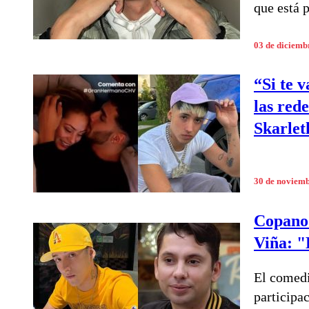
que está 
03 de diciemb
“Si te 
las rede
Skarle
30 de noviem
Copano 
Viña: "
El comedi
participac