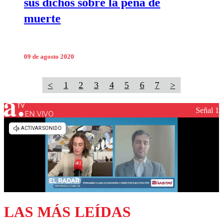
sus dichos sobre la pena de
muerte
09 de agosto 2020
<
1
2
3
4
5
6
7
>
Señal 1
EN VIVO
LAS MÁS LEÍDAS