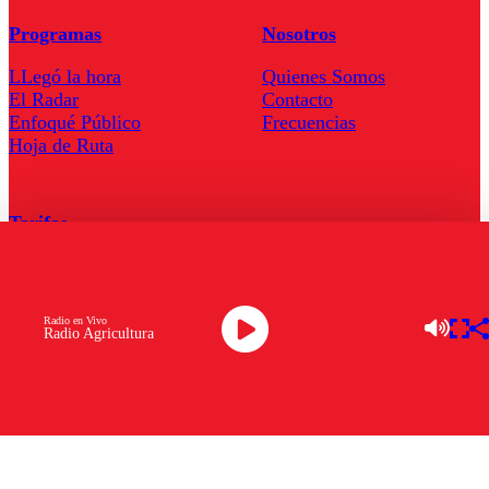
Programas
Nosotros
LLegó la hora
Quienes Somos
El Radar
Contacto
Enfoqué Público
Frecuencias
Hoja de Ruta
Tarifas
Comercial
Tarifas Servel Radio
Radio en Vivo
Radio Agricultura
Radio en Vivo
TV en Vivo
Descarga la APP