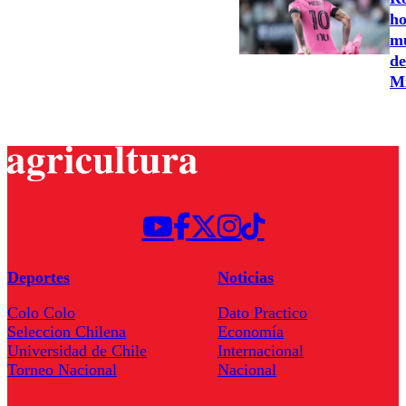
ho
mu
de
M
Deportes
Noticias
Colo Colo
Dato Practico
Seleccion Chilena
Economía
Universidad de Chile
Internacional
Torneo Nacional
Nacional