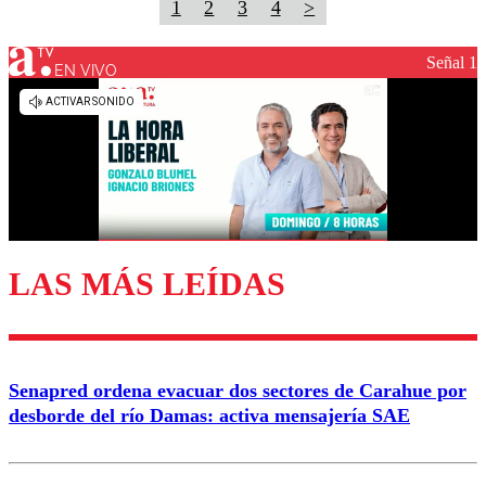
1
2
3
4
>
Señal 1
EN VIVO
LAS MÁS LEÍDAS
Senapred ordena evacuar dos sectores de Carahue por
desborde del río Damas: activa mensajería SAE