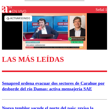
Señal 1
EN VIVO
LAS MÁS LEÍDAS
Senapred ordena evacuar dos sectores de Carahue por
desborde del río Damas: activa mensajería SAE
Nuevo temblor sacude el norte del país: revisa la