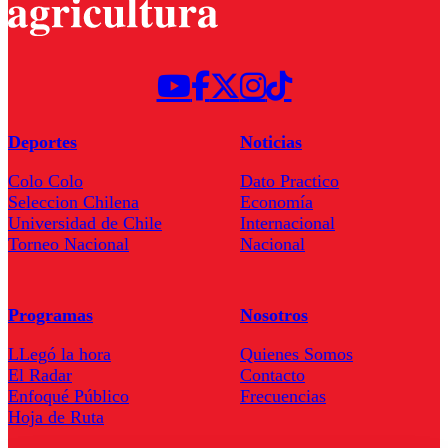
Deportes
Noticias
Colo Colo
Dato Practico
Seleccion Chilena
Economía
Universidad de Chile
Internacional
Torneo Nacional
Nacional
Programas
Nosotros
LLegó la hora
Quienes Somos
El Radar
Contacto
Enfoqué Público
Frecuencias
Hoja de Ruta