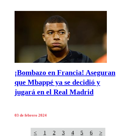
¡Bombazo en Francia! Aseguran
que Mbappé ya se decidió y
jugará en el Real Madrid
03 de febrero 2024
<
1
2
3
4
5
6
>