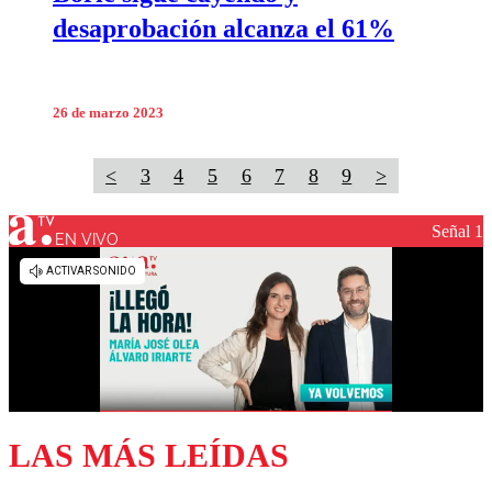
desaprobación alcanza el 61%
26 de marzo 2023
<
3
4
5
6
7
8
9
>
Señal 1
EN VIVO
LAS MÁS LEÍDAS