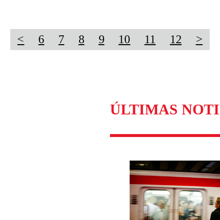
<
6
7
8
9
10
11
12
>
ÚLTIMAS NOTI