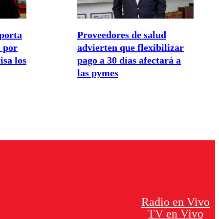
porta
Proveedores de salud
 por
advierten que flexibilizar
isa los
pago a 30 días afectará a
las pymes
Radio en Vivo
TV en Vivo