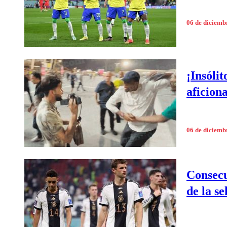
06 de diciemb
¡Insóli
aficion
06 de diciemb
Consecu
de la s