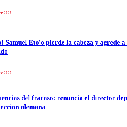
re 2022
to! Samuel Eto'o pierde la cabeza y agrede a
ado
re 2022
encias del fracaso: renuncia el director de
elección alemana