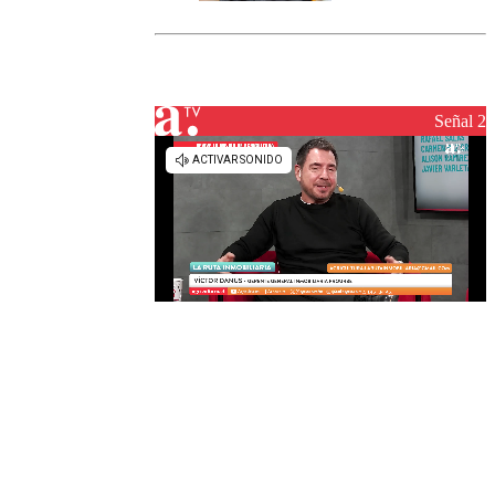
marcada por
el fin de la
tramitación
del proyecto
de
reconstrucción
Señal 2