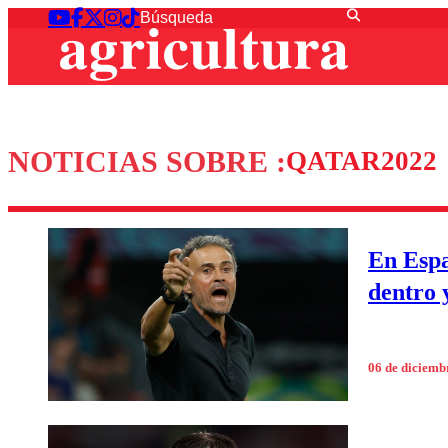
NOTICIAS SOBRE :
QATAR2022
En Espa
dentro 
06 de diciemb