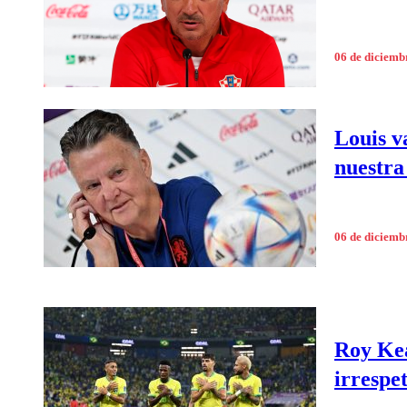
06 de diciemb
Louis v
nuestra
06 de diciemb
Roy Kea
irrespe