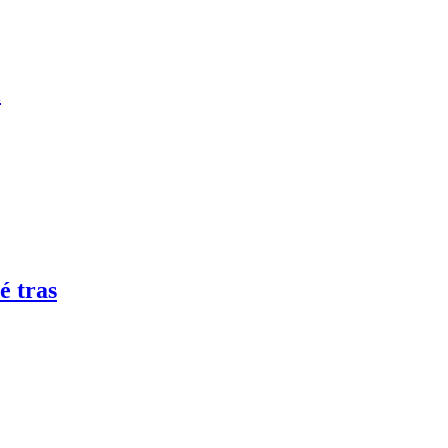
l
é tras