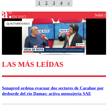
1
2
3
4
>
Señal 1
EN VIVO
LAS MÁS LEÍDAS
Senapred ordena evacuar dos sectores de Carahue por
desborde del río Damas: activa mensajería SAE