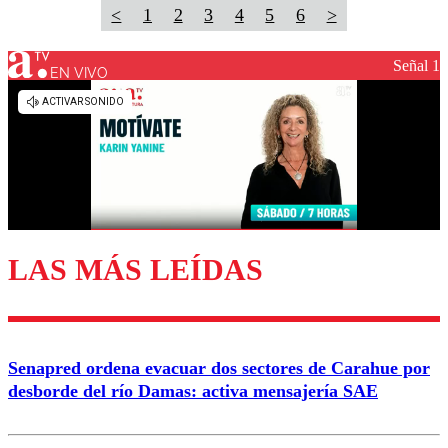
<
1
2
3
4
5
6
>
Señal 1
EN VIVO
LAS MÁS LEÍDAS
Senapred ordena evacuar dos sectores de Carahue por
desborde del río Damas: activa mensajería SAE