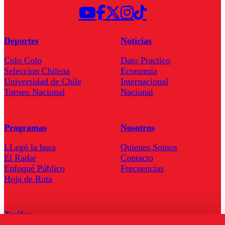
Deportes
Noticias
Colo Colo
Dato Practico
Seleccion Chilena
Economía
Universidad de Chile
Internacional
Torneo Nacional
Nacional
Programas
Nosotros
LLegó la hora
Quienes Somos
El Radar
Contacto
Enfoqué Público
Frecuencias
Hoja de Ruta
Tarifas