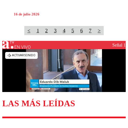
16 de julio 2026
<
1
2
3
4
5
6
7
>
Señal 1
EN VIVO
LAS MÁS LEÍDAS