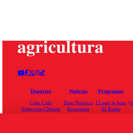
Deportes
Noticias
Programas
Colo Colo
Dato Practico
LLegó la hora
Q
Seleccion Chilena
Economía
El Radar
Universidad de Chile
Internacional
Enfoqué Público
Torneo Nacional
Nacional
Hoja de Ruta