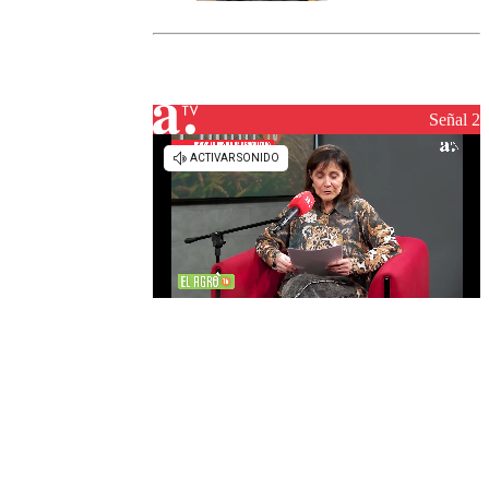
marcada por
el fin de la
tramitación
del proyecto
de
reconstrucción
Señal 2