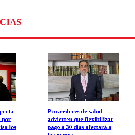
CIAS
porta
Proveedores de salud
 por
advierten que flexibilizar
isa los
pago a 30 días afectará a
las pymes