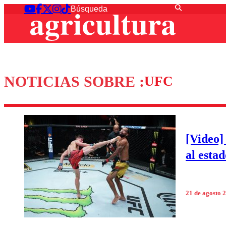
NOTICIAS SOBRE :
UFC
[Video]
al esta
21 de agosto 