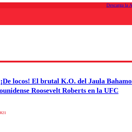
Descarga la 
 ¡De locos! El brutal K.O. del Jaula Baham
dounidense Roosevelt Roberts en la UFC
2021