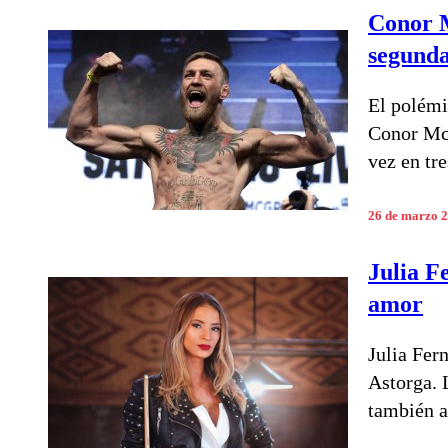
Conor M
segunda
El polémi
Conor McG
vez en tr
26 de marzo 
Julia F
amor
Julia Fer
Astorga. 
también a