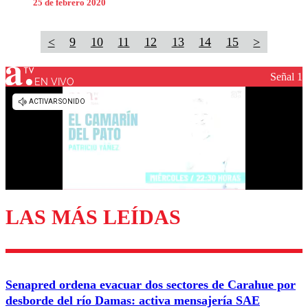
25 de febrero 2020
<
9
10
11
12
13
14
15
>
Señal 1
EN VIVO
LAS MÁS LEÍDAS
Senapred ordena evacuar dos sectores de Carahue por
desborde del río Damas: activa mensajería SAE