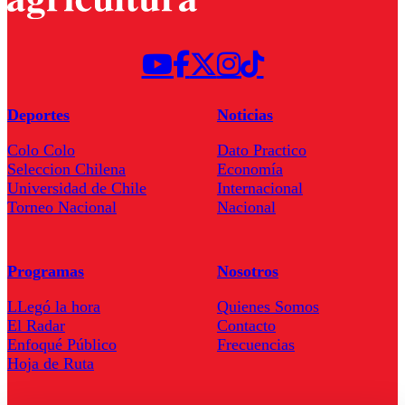
Deportes
Noticias
Colo Colo
Dato Practico
Seleccion Chilena
Economía
Universidad de Chile
Internacional
Torneo Nacional
Nacional
Programas
Nosotros
LLegó la hora
Quienes Somos
El Radar
Contacto
Enfoqué Público
Frecuencias
Hoja de Ruta